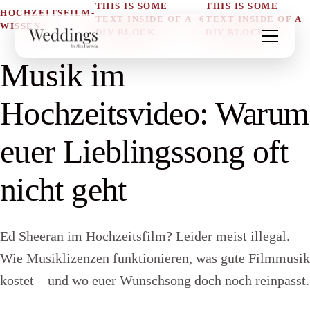
THIS IS SOME
THIS IS SOME
HOCHZEITSFILM-
TEXT INSIDE OF A
6
TEXT INSIDE OF A
WISSEN
DIV BLOCK.
DIV BLOCK.
Musik im
Hochzeitsvideo: Warum
euer Lieblingssong oft
nicht geht
Ed Sheeran im Hochzeitsfilm? Leider meist illegal.
Wie Musiklizenzen funktionieren, was gute Filmmusik
kostet – und wo euer Wunschsong doch noch reinpasst.